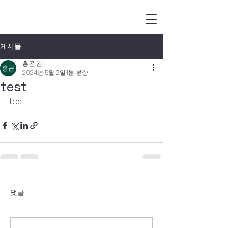
게시물
홍곤 김
2024년 5월 2일
1분 분량
test
test
댓글